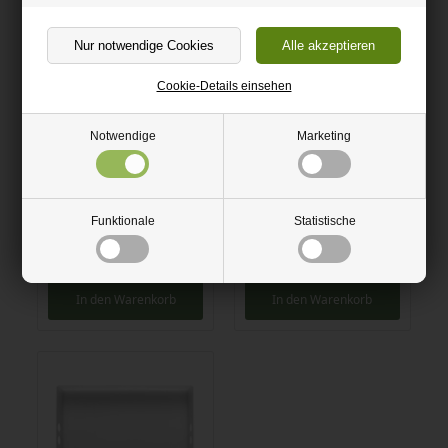
Cookie-Details einsehen
Notwendige
Marketing
Funktionale
Statistische
Großes Tablett klares
Großes Tablett schwarzes
Acryl
Acryl
40,00 EUR
40,00 EUR
In den Warenkorb
In den Warenkorb