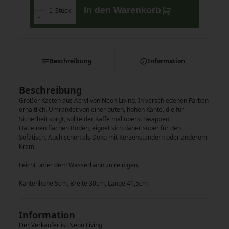
+
+
In den Warenkorb
Stück
-
-
Beschreibung
Information
Beschreibung
Großer Kasten aus Acryl von Neon Living. In verschiedenen Farben
erhältlich. Umrandet von einer guten, hohen Kante, die für
Sicherheit sorgt, sollte der Kaffe mal überschwappen.
Hat einen flachen Boden, eignet sich daher super für den
Sofatisch. Auch schön als Deko mit Kerzenständern oder anderem
Kram.
Leicht unter dem Wasserhahn zu reinigen.
Kantenhöhe 5cm, Breite 30cm, Länge 41,5cm
Information
Der Verkäufer ist Neon Living