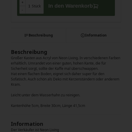
+
+
In den Warenkorb
Stück
-
-
Beschreibung
Information
Beschreibung
Großer Kasten aus Acryl von Neon Living. In verschiedenen Farben
erhältlich. Umrandet von einer guten, hohen Kante, die für
Sicherheit sorgt, sollte der Kaffe mal überschwappen.
Hat einen flachen Boden, eignet sich daher super für den
Sofatisch. Auch schön als Deko mit Kerzenständern oder anderem
Kram.
Leicht unter dem Wasserhahn zu reinigen.
Kantenhöhe 5cm, Breite 30cm, Länge 41,5cm
Information
Der Verkäufer ist Neon Living