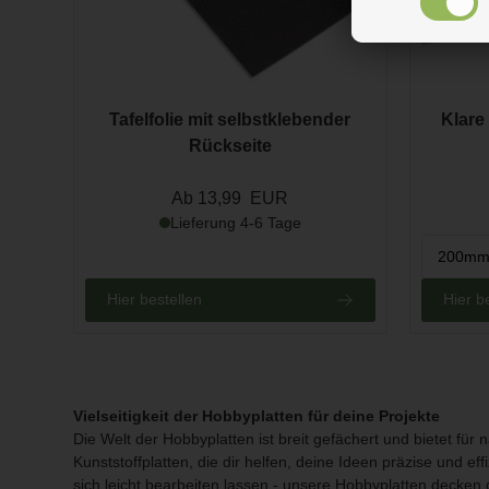
Tafelfolie mit selbstklebender
Klare
Rückseite
Ab 13,99 EUR
Lieferung 4-6 Tage
Hier bestellen
Hier b
Vielseitigkeit der Hobbyplatten für deine Projekte
Die Welt der Hobbyplatten ist breit gefächert und bietet für
Kunststoffplatten, die dir helfen, deine Ideen präzise und e
sich leicht bearbeiten lassen - unsere Hobbyplatten decken