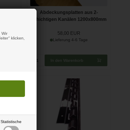
matt
Abdeckungsplatten aus 2-
schichtigen Kanälen 1200x800mm
58,00 EUR
 Wir
iter“ klicken,
Lieferung 4-6 Tage
In den Warenkorb
Statistische