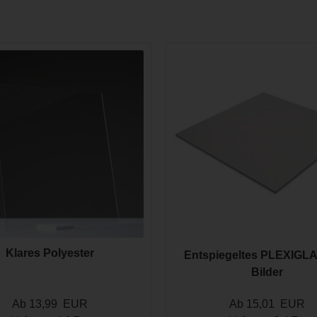
schichten auf beiden Seiten und einem Kern aus Kunststoff. Sie biete
ndlage erfordern.
h und präzise mit einer Schere zuschneiden. Sie sind besonders geeigne
beiten, die individuelle Formen oder Anpassungen erfordern. Diese Mate
chnitt bis zum fertigen Werkstück optimal unterstützt.
Klares Polyester
Entspiegeltes PLEXIGL
Bilder
Ab 13,99 EUR
Ab 15,01 EUR