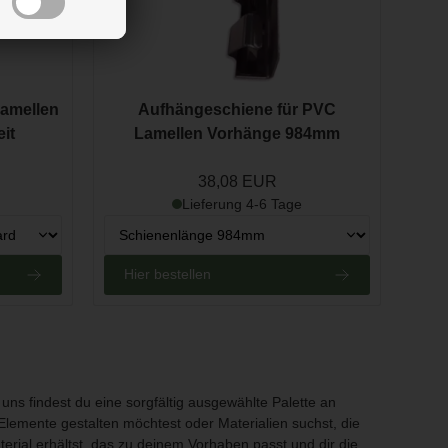
amellen
Aufhängeschiene für PVC
it
Lamellen Vorhänge 984mm
38,08 EUR
Lieferung 4-6 Tage
Hier bestellen
 uns findest du eine sorgfältig ausgewählte Palette an
e Elemente gestalten möchtest oder Materialien suchst, die
erial erhältst, das zu deinem Vorhaben passt und dir die