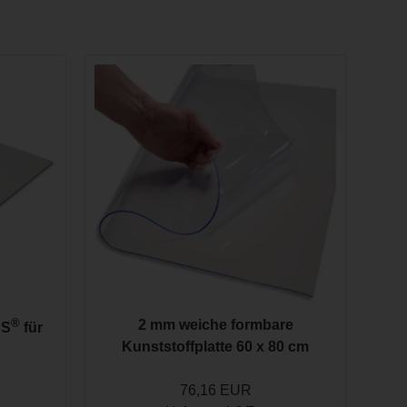
n hohe Stabilität bei geringem Gewicht und sind ideal für
t für feine Detailarbeiten, flexible Anwendungen oder als
rialien lassen sich leicht verarbeiten und anpassen, um
®
2 mm weiche formbare
AS
für
Kunststoffplatte 60 x 80 cm
76,16 EUR