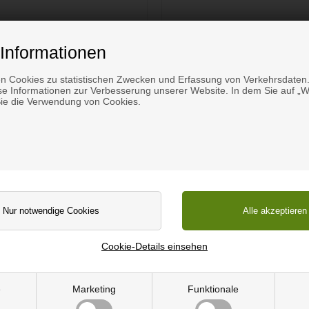
, belastbare Arbeitsplatte
Dünne PVC Folie klar 
s Kunststoff nach Maß
1400x1000mm
Informationen
Ab 13,99 EUR
65,00 EUR
n Cookies zu statistischen Zwecken und Erfassung von Verkehrsdaten.
e Informationen zur Verbesserung unserer Website. In dem Sie auf „We
Lieferung 4-6 Tage
Lieferung 4-6 Tage
Sie die Verwendung von Cookies.
estellen
In den Warenkorb
Cookie-Details einsehen
e
Marketing
Funktionale