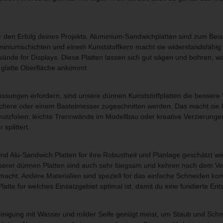
den Erfolg deines Projekts. Aluminium-Sandwichplatten sind zum Beispie
miniumschichten und einem Kunststoffkern macht sie widerstandsfähig
ände for Displays. Diese Platten lassen sich gut sägen und bohren, was
e glatte Oberfläche ankommt.
assungen erfordern, sind unsere dünnen Kunststoffplatten die bessere
chere oder einem Bastelmesser zugeschnitten werden. Das macht sie b
tzfolien, leichte Trennwände im Modellbau oder kreative Verzierungen. 
splittert.
rend Alu-Sandwich Platten for ihre Robustheit und Planlage geschätzt wer
rer dünnen Platten sind auch sehr biegsam und kehren nach dem Verbi
ht. Andere Materialien sind speziell for das einfache Schneiden kon
latte for welches Einsatzgebiet optimal ist, damit du eine fundierte Ent
e Reinigung mit Wasser und milder Seife genügt meist, um Staub und Sch