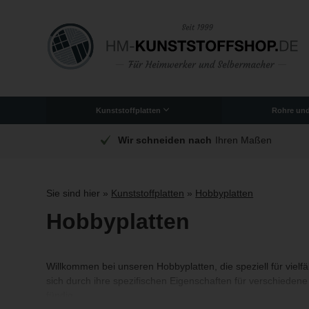
Kunststoffplatten
Rohre un
Originale PLEXIGLAS®-Platten
Polycarbonat (bruchsicher)
Schneidebretter aus Kunststoff
Lamellenvorhang/PVC-Streifen
Stuhl- und Schreibtischunterlagen
Acrylkisten und Einrichtung
ich
Wir schneiden nach
Ihren Maßen
Sie sind hier »
Kunststoffplatten
»
Hobbyplatten
Hobbyplatten
Willkommen bei unseren Hobbyplatten, die speziell für vielfä
sich durch ihre spezifischen Eigenschaften für verschiedene
fündig.