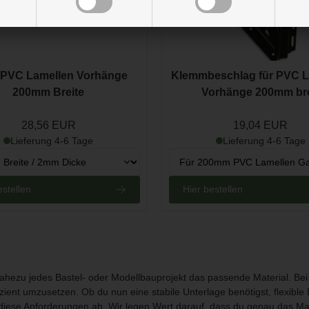
 PVC Lamellen Vorhänge
Klemmbeschlag für PVC L
200mm Breite
Vorhänge 200mm bre
28,56 EUR
19,04 EUR
Lieferung 4-6 Tage
Lieferung 4-6 Tage
estellen
Hier bestellen
 nahezu jedes Bastel- oder Modellbauprojekt das passende Material. Bei
ffizient umzusetzen. Ob du nun eine stabile Unterlage benötigst, flexibl
 diese Anforderungen ab. Wir legen Wert darauf, dass du genau das Mat