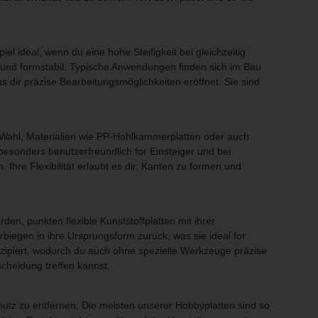
l ideal, wenn du eine hohe Steifigkeit bei gleichzeitig
 und formstabil. Typische Anwendungen finden sich im Bau
 dir präzise Bearbeitungsmöglichkeiten eröffnet. Sie sind
 Wahl. Materialien wie PP-Hohlkammerplatten oder auch
esonders benutzerfreundlich for Einsteiger und bei
Ihre Flexibilität erlaubt es dir, Kanten zu formen und
den, punkten flexible Kunststoffplatten mit ihrer
egen in ihre Ursprungsform zurück, was sie ideal for
zipiert, wodurch du auch ohne spezielle Werkzeuge präzise
scheidung treffen kannst.
mutz zu entfernen. Die meisten unserer Hobbyplatten sind so