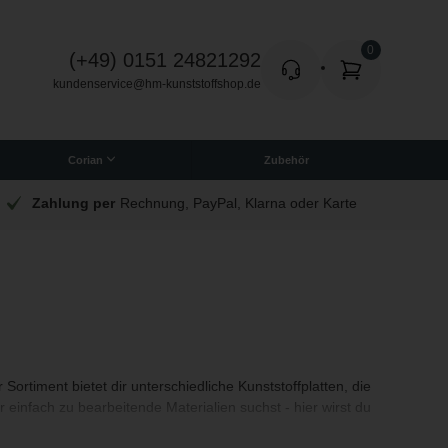
(+49) 0151 24821292
kundenservice@hm-kunststoffshop.de
Corian
Zubehör
Quadratische Corian Platten
Zahlung per
Rechnung, PayPal, Klarna oder Karte
Sortiment bietet dir unterschiedliche Kunststoffplatten, die
einfach zu bearbeitende Materialien suchst - hier wirst du