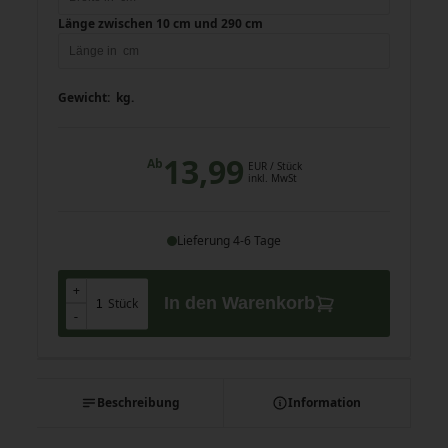
Länge zwischen 10 cm und 290 cm
Gewicht:
kg.
13,99
Ab
EUR
/ Stück
inkl. MwSt
Lieferung 4-6 Tage
+
+
In den Warenkorb
Stück
-
-
Beschreibung
Information