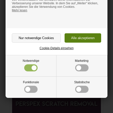
Verbesserung unserer Website. In dem Sie auf „Weiter“ klicken,
akzeptieren Sie die Verwendung von Cookies.
Montierungsanleitung
Mehr lesen
Videos
Cookie-Details einsehen
Notwendige
Marketing
Sehen sie ein Video über das Zuschneiden der
Funktionale
Statistische
Plastikplatte