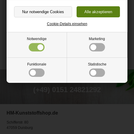
Cookie-Details einsehen
Nylonvorreiber 25 Stück
16,80 EUR
Notwendige
Marketing
In den Warenkorb
Funktionale
Statistische
Rufen Sie an und lassen Sie sich beraten unter
(+49) 0151 24821292
HM-Kunststoffshop.de
Schifferstr. 80
47059 Duisburg