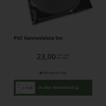
PVC Kantenleiste 5m
23,00
EUR
/ Stück
inkl. MwSt
Lieferung 4-6 Tage
+
+
In den Warenkorb
Stück
-
-