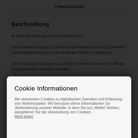
Beschreibung
Beschreibung
Einfache Montage von Vorsatzfenstern.
Die Kantenleiste passt zu 3mm Vorsatzfenstern aus Acryl und wird
am kompletten Rand um die Kante der Platte fest gedrückt.
Die Vorsatzscheibe kann nun auf dem Fensterrahmen mit Hilfe der
Nylonvorreibern montiert werden.
Denken Sie auch an die Nylonvorreiber.
Cookie Informationen
Zugehörige Produkte
Wir verwenden Cookies zu statistischen Zwecken und Erfassung
von Verkehrsdaten. Wir benutzen diese Informationen zur
Verbesserung unserer Website. In dem Sie auf „Weiter“ klicken,
akzeptieren Sie die Verwendung von Cookies.
Mehr lesen