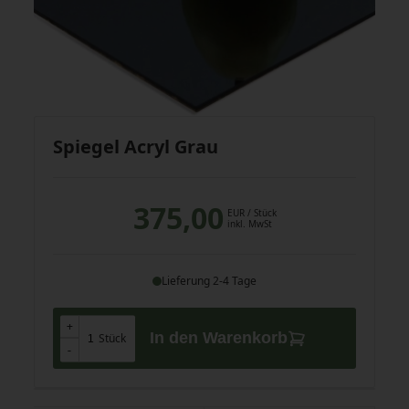
Spiegel Acryl Grau
375,00
EUR
/ Stück
inkl. MwSt
Lieferung 2-4 Tage
+
+
In den Warenkorb
Stück
-
-