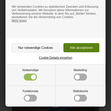
Selbstbohrende Schrauben können nicht verwendet werden.
Wir verwenden Cookies zu statistischen Zwecken und Erfassung
von Verkehrsdaten. Wir benutzen diese Informationen zur
Die Spiegelplatten können mit einer feinzahnigen Kreissäge,
Verbesserung unserer Website. In dem Sie auf „Weiter“ klicken,
Handsäge oder Rundsäge zugeschnitten werden.
akzeptieren Sie die Verwendung von Cookies.
Mehr lesen
Die Platte hat eine Schutzfolie auf der Spiegelseite.
Sollte an einer ebenen Unterlage montiert werden, um "lustige
Spiegelbilder" zu vermeiden.
Grauer Spiegel Acryl wird nur in ganzen Platten verkauft: 122 x 244
x 0,3cm.
Cookie-Details einsehen
Information
Notwendige
Marketing
Videos
Funktionale
Statistische