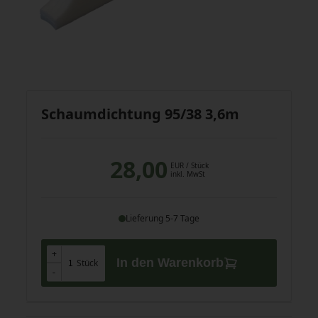
Schaumdichtung 95/38 3,6m
28,00
EUR
/ Stück
inkl. MwSt
Lieferung 5-7 Tage
+
+
In den Warenkorb
Stück
-
-