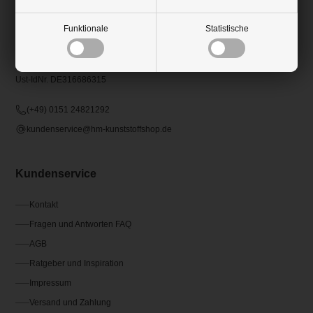
HM-Kunststoffshop.de
Funktionale
Statistische
Schifferstr. 80
47059 Duisburg
Ust-IdNr. DE316686315
(+49) 0151 24821292
kundenservice@hm-kunststoffshop.de
Kundenservice
Kontakt
Fragen und Antworten FAQ
AGB
Ratgeber und Inspiration
Impressum
Versand und Zahlung