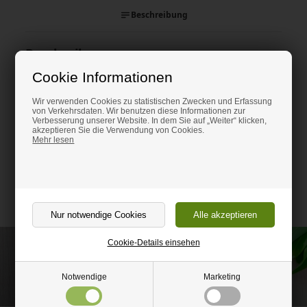
Beschreibung
Beschreibung
Schaumdichtungs-Klötze werden verwendet um zu verhindern,
Cookie Informationen
dass Frost, Schnee oder Laub unter dem Dach eindringen.
Wir verwenden Cookies zu statistischen Zwecken und Erfassung
Die Klötze werden auf die unterste Leiste unter der Platte gelegt.
von Verkehrsdaten. Wir benutzen diese Informationen zur
Wenn das Dach eine Schräge hat, werden die Klötze zu erst auf die
Verbesserung unserer Website. In dem Sie auf „Weiter“ klicken,
Platte unter dem First angebracht.
akzeptieren Sie die Verwendung von Cookies.
Mehr lesen
Anzahl pro Beutel: 4 Stk. a 900 mm.
Reichweite pro Beutel 3,6 m.
Cookie-Details einsehen
Rufen Sie an und lassen Sie sich beraten unter
(+49) 0151 24821292
Notwendige
Marketing