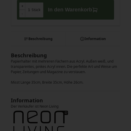
+
+
In den Warenkorb
Stück
-
-
Beschreibung
Information
Beschreibung
Papierhalter mit mehreren Fächern aus Acryl. Außen weiß, und
transparentes, pinkes Acryl innen. Die perfekte Art und Weise um
Papier, Zeitungen und Magazine zu verstauen.
Misst Länge 35cm, Breite 35cm, Höhe 26cm.
Information
Der Verkäufer ist Neon Living