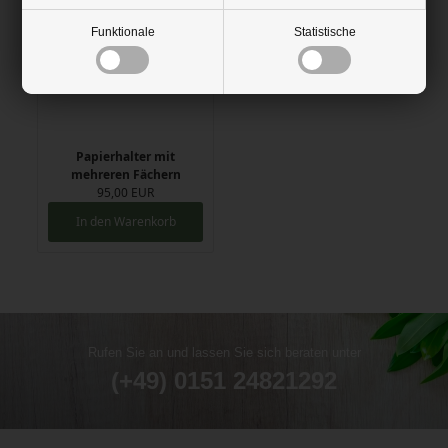
Funktionale
Statistische
Papierhalter mit
mehreren Fächern
95,00 EUR
In den Warenkorb
Rufen Sie an und lassen Sie sich beraten unter
(+49) 0151 24821292