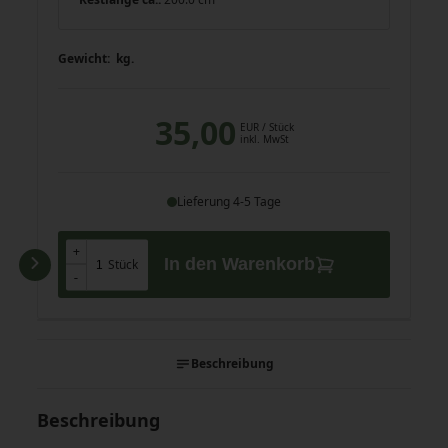
Gewicht:
kg.
35,00
EUR
/ Stück
inkl. MwSt
Lieferung 4-5 Tage
+
+
In den Warenkorb
Stück
-
-
Beschreibung
Beschreibung