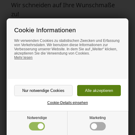
Wir schneiden auf Ihre Wunschmaße
zu!
Geben Sie die gewünschten Längen ein. Beachten Sie, dass die
Cookie Informationen
Gesamtlänge für jeden Sägeschnitt 5 mm beträgt.
Wir verwenden Cookies zu statistischen Zwecken und Erfassung
Massiv Stange Natur.
von Verkehrsdaten. Wir benutzen diese Informationen zur
Verbesserung unserer Website. In dem Sie auf „Weiter“ klicken,
akzeptieren Sie die Verwendung von Cookies.
Lebensmittel genehmigt.
Mehr lesen
Zersplittert nicht wie Glas.
Hohe Chemikalienresistenz.
Wird mit einer feinzahnigen Kreissäge, Stichsäge oder
Handsäge beschnitten.
Sehr wetterbeständig, kann im Außenbereich angewendet
Cookie-Details einsehen
werden.
Notwendige
Marketing
Sehr Verschleißfest.
Eine Massive Rundstange mit einer leicht geschliffen Oberfläche.