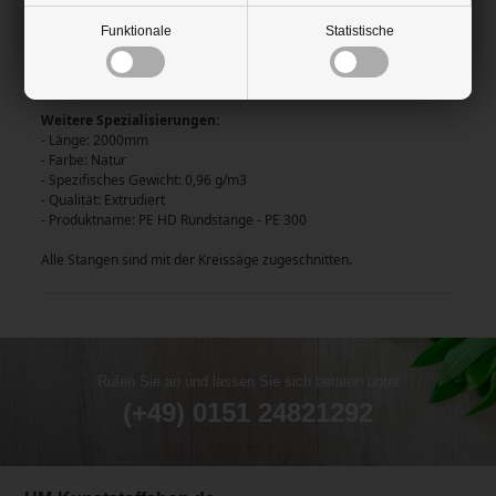
Kann Drinnen als auch Draußen verwendet werden.
Saugt kein Wasser auf und ist extrem verschleißbeständig.
Funktionale
Statistische
Die Rundstange ist für Lebensmittel genehmigt und eignet sich
daher um in der Küche, Schlachtereien, u.v.m. verwendet zu
werden.
Weitere Spezialisierungen:
- Länge: 2000mm
- Farbe: Natur
- Spezifisches Gewicht: 0,96 g/m3
- Qualität: Extrudiert
- Produktname: PE HD Rundstange - PE 300
Alle Stangen sind mit der Kreissäge zugeschnitten.
Rufen Sie an und lassen Sie sich beraten unter
(+49) 0151 24821292