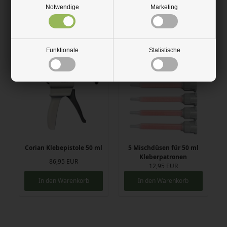
Klebepistole nicht enthalten.
Notwendige
Marketing
Zugehörige Produkte
Funktionale
Statistische
Corian Klebepistole 50 ml
5 Mischdüsen für 50 ml
Kleberpatronen
86,95 EUR
12,95 EUR
In den Warenkorb
In den Warenkorb