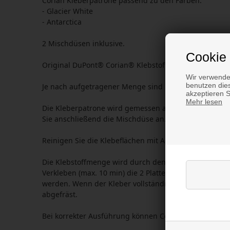
Corian Kleberpatrone passend zu den Farben:
- Glacier White
- Antarctica
2 Mischdüsen inklusive.
Cookie 
Original DuPont® Corian® Klebstoff, geeignet für Orig
Wir verwende
benutzen dies
Je nach aufgetragener Menge sind in einer Kartusche 
akzeptieren 
Mehr lesen
Die Kleberpatrone wird gemessen an einer 12 mm Pla
Sie anschließend die Mischdüse an.
Reinigen Sie die Klebeflächen mit Aceton vor dem Auf
Die Klebstoffmenge wird durch den Griff dosiert. Ach
Verkleben (max. 10 min) die 2 Platten fest zusammend
werden. Wenn der Kleber vollständig ausgehärtet ist
abgefräst.
Bei korrekter Ausführung können Corianplatten prakt