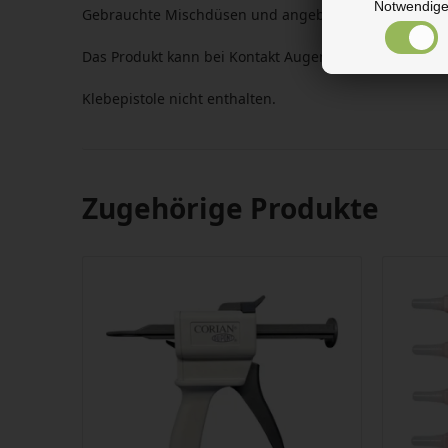
Notwendig
Gebrauchte Mischdüsen und angebrochener Klebstoff 
Das Produkt kann bei Kontakt Augen- und Hautreizu
Klebepistole nicht enthalten.
Zugehörige Produkte