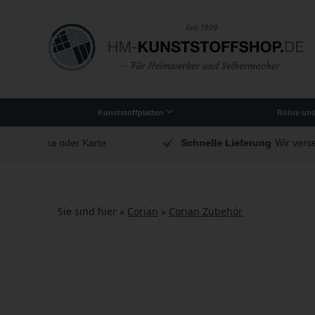
Kunststoffplatten
Rohre un
Originale PLEXIGLAS®-Platten
Polycarbonat (bruchsicher)
Schneidebretter aus Kunststoff
Lamellenvorhang/PVC-Streifen
Stuhl- und Schreibtischunterlagen
Acrylkisten und Einrichtung
r Karte
Schnelle Lieferung
Wir versenden täglich
Sie sind hier »
Corian
»
Corian Zubehör