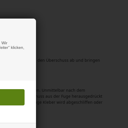
 Wir
iter“ klicken,
 kommt. Wischen Sie den Überschuss ab und bringen
ende Fläche auftragen. Unmittelbar nach dem
zwingen. Der Kleber muss aus der Fuge herausgedrückt
n. Der überschüssige Kleber wird abgeschliffen oder