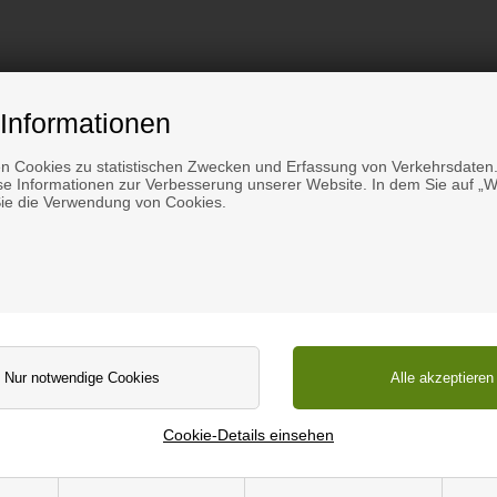
Informationen
inal-Klebepistolen.
n Cookies zu statistischen Zwecken und Erfassung von Verkehrsdaten.
e Informationen zur Verbesserung unserer Website. In dem Sie auf „We
ca. 4 Meter Klebstoff enthalten (gemessen an einer 12 mm Platte).
Sie die Verwendung von Cookies.
tte. Mit dem Griff pumpen, bis Leim/Härter aus beiden Behältern
tragen des Klebers.
ten Sie darauf, dass Sie eine gleichmäßige Menge auf die zu kleb
rücken. Achten Sie darauf, dass sie festsitzen, z. B. mit Schraub
, nach etwa 60 Minuten können die Schraubzwingen entfernt werde
Cookie-Details einsehen
isch ohne sichtbare Fugen miteinander verklebt werden.