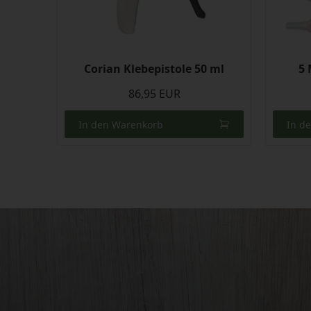
Corian Klebepistole 50 ml
5 
86,95 EUR
In den Warenkorb
In d