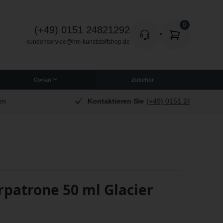
(+49) 0151 24821292
kundenservice@hm-kunststoffshop.de
Corian
Zubehör
Quadratische Corian Platten
Kontaktieren Sie
(+49) 0151 24821292
Z
rpatrone 50 ml Glacier