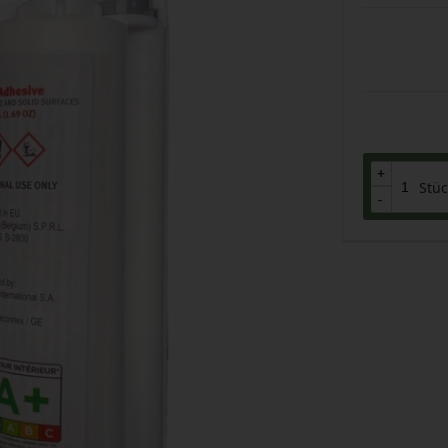
+
+
Stüc
-
-