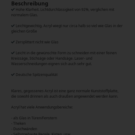
Beschreibung
Hohe Klarheit. Lichtdurchlässigkeit von 92%, verglichen mit
normalem Glas.
Leichtgewichtig. Acryl wiegt nur circa halb so viel wie Glas in der
gleichen Größe
Zersplittert nicht wie Glas
Leicht in die gewünschte Form zu schneiden mit einer feinen
Kreissäge, Stichsäge oder Handsäge. Laser- und
Wasserschneidungen eignen sich auch sehr gut.
Deutsche Spitzenqualität
Klares, gegossenes Acryl ist eine ganz normale Kunststoffplatte,
die sowohl drinnen als auch draußen angewendet werden kann.
Acryl hat viele Anwendungsbereiche:
- als Glas in Türen/Fenstern
- Theken
- Duschwänden
- Selbstgebaute Regale, Kisten, usw.