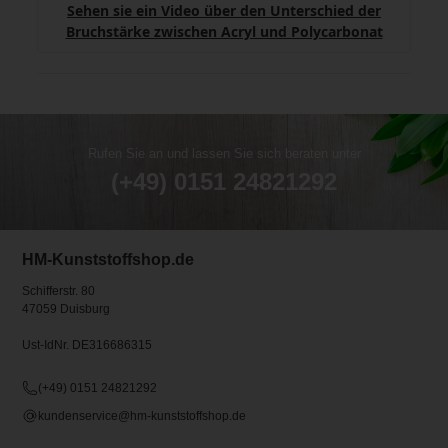
Sehen sie ein Video über den Unterschied der
Bruchstärke zwischen Acryl und Polycarbonat
Rufen Sie an und lassen Sie sich beraten unter
(+49) 0151 24821292
HM-Kunststoffshop.de
Schifferstr. 80
47059 Duisburg
Ust-IdNr. DE316686315
(+49) 0151 24821292
kundenservice@hm-kunststoffshop.de