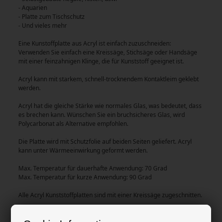
- Aquarien
- Platte zum Tischschutz
- Und vieles mehr
Eine Kunstoffplatte aus Acryl ist einfach zuzuschneiden:
Verwenden Sie einfach eine Kreissäge, Stichsäge oder Handsäge
mit einer feinzahnigen Klinge, die für Kunststoff geeignet ist.
Acryl kann mit starkem, schnell-trocknendem Kontaktleim geklebt
werden.
Acryl hat die gleiche Stärke wie normales Glas, was bedeutet, dass
es brechen kann. Wünschen Sie ein bruchsicheres Glas, wird
Polycarbonat als Alternative empfohlen.
Die Platte wird mit Schutzfolie auf beiden Seiten geliefert. Acryl
kann unter Wärmeeinwirkung geformt werden.
Max. Temperatur für dauerhafte Anwendung: 70 Grad
Max. Temperatur für kurze Anwendung: 90 Grad
Alle Acryl Kunststoffplatten sind mit einer Kreissäge zugeschnitten.