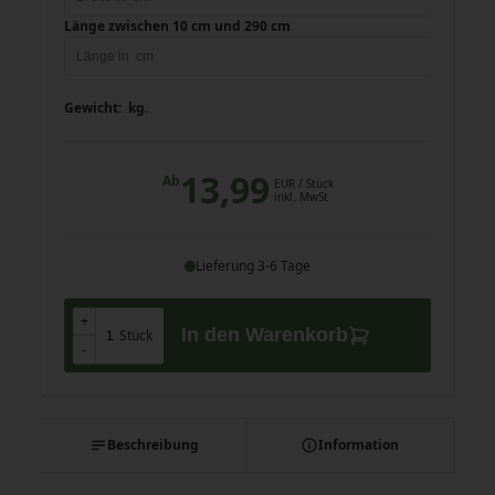
Länge zwischen 10 cm und 290 cm
Gewicht:
kg.
13,99
Ab
EUR
/ Stück
inkl. MwSt
Lieferung 3-6 Tage
+
+
In den Warenkorb
Stück
-
-
Beschreibung
Information