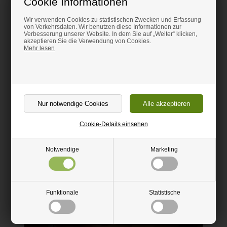
Cookie Informationen
Information
Videos
Wir verwenden Cookies zu statistischen Zwecken und Erfassung
von Verkehrsdaten. Wir benutzen diese Informationen zur
Verbesserung unserer Website. In dem Sie auf „Weiter“ klicken,
akzeptieren Sie die Verwendung von Cookies.
Mehr lesen
Cookie-Details einsehen
Sehen sie ein Video über das Zuschneiden der
Plastikplatte
Notwendige
Marketing
Funktionale
Statistische