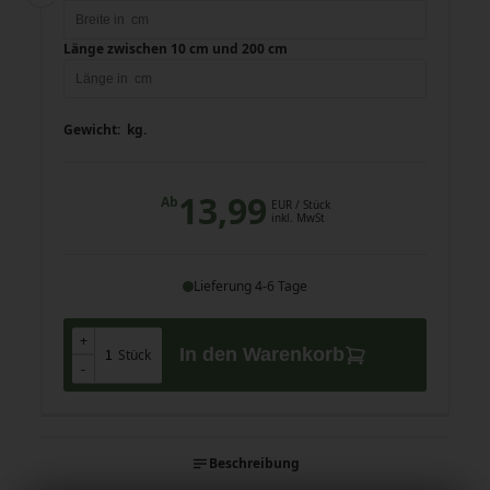
Länge zwischen 10 cm und 200 cm
Gewicht:
kg.
13,99
Ab
EUR
/ Stück
inkl. MwSt
Lieferung 4-6 Tage
+
+
In den Warenkorb
Stück
-
-
Beschreibung