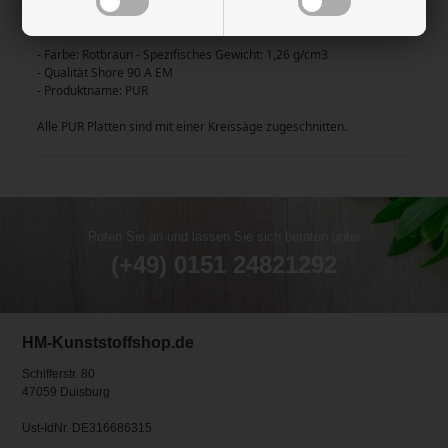
Weitere Spezialisierungen:
- Farbe: Rotbraun - Spezifisches Gewicht: 1,26 g/cm3
- Qualität Shore 90 A EM
- Produktname: PUR
Alle PUR Platten sind mit einer Kreissäge zugeschnitten.
Rufen Sie an und lassen Sie sich beraten unter
(+49) 0151 24821292
HM-Kunststoffshop.de
Schifferstr. 80
47059 Duisburg
Ust-IdNr. DE316686315