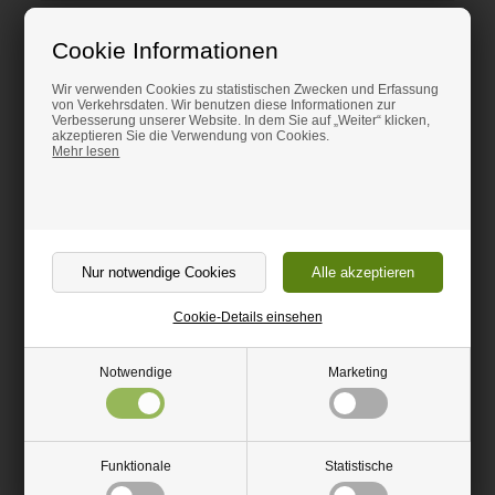
Beschreibung
Cookie Informationen
Gummiband
Wir verwenden Cookies zu statistischen Zwecken und Erfassung
Extreme Verschleißfestigkeit und Härte.
von Verkehrsdaten. Wir benutzen diese Informationen zur
Verbesserung unserer Website. In dem Sie auf „Weiter“ klicken,
akzeptieren Sie die Verwendung von Cookies.
Extreme Schlagfestigkeit
Mehr lesen
Gute Stoßdämpfung und hohe Reibung.
Wird mit einer feinzahningen Kreissäge, Stichsäge oder
Handsäge beschnitten. Kann außerdem gefräst werden.
Dient gut als Stehunterlage.
Gut für Drinnen und Draußen - Nimmt kein Wasser auf.
Cookie-Details einsehen
Anwendungsbereiche:
Notwendige
Marketing
Stoßkissen (z.B. für unter Schneeschaufeln)
Stehunterlage in der Werkstatt.
Schutz für Boden und Wände in Ställen.
PUR Nimmt kein Wasser auf, und ist deshalb gut für Drinnen und
Funktionale
Statistische
Draußen.