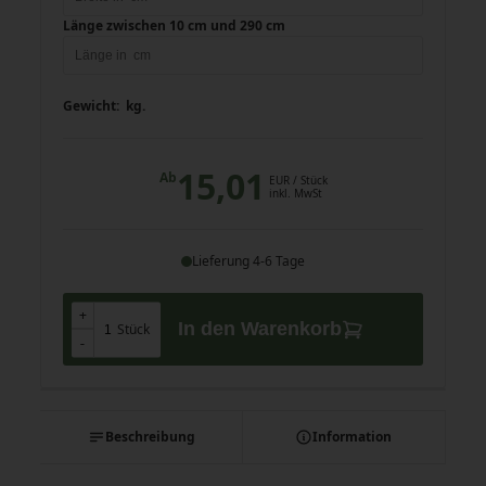
Länge zwischen 10 cm und 290 cm
Gewicht:
kg.
15,01
Ab
EUR
/ Stück
inkl. MwSt
Lieferung 4-6 Tage
+
+
In den Warenkorb
Stück
-
-
Beschreibung
Information