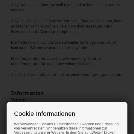
Acryl kann mit starkem, schnell-trocknendem Kontaktleim geklebt
werden.
Acryl hat die gleiche Stärke wie normales Glas, was bedeutet, dass
es brechen kann. Wünschen Sie ein bruchsicheres Glas, wird
Polycarbonat als Alternative empfohlen.
Die Platte wird mit Schutzfolie auf beiden Seiten geliefert. Acryl
kann unter Wärmeeinwirkung geformt werden.
Max. Temperatur für dauerhafte Anwendung: 70 Grad
Max. Temperatur für kurze Anwendung: 90 Grad
Alle Acryl Kunststoffplatten sind mit einer Kreissäge zugeschnitten.
Information
Videos
Cookie Informationen
Wir verwenden Cookies zu statistischen Zwecken und Erfassung
von Verkehrsdaten. Wir benutzen diese Informationen zur
Verbesserung unserer Website. In dem Sie auf „Weiter“ klicken,