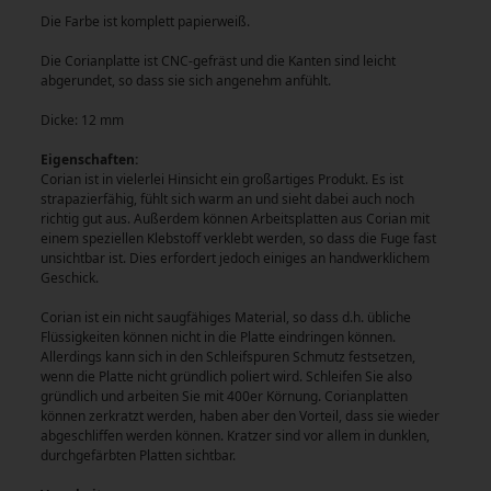
Die Farbe ist komplett papierweiß.
Die Corianplatte ist CNC-gefräst und die Kanten sind leicht
abgerundet, so dass sie sich angenehm anfühlt.
Dicke: 12 mm
Eigenschaften:
Corian ist in vielerlei Hinsicht ein großartiges Produkt. Es ist
strapazierfähig, fühlt sich warm an und sieht dabei auch noch
richtig gut aus. Außerdem können Arbeitsplatten aus Corian mit
einem speziellen Klebstoff verklebt werden, so dass die Fuge fast
unsichtbar ist. Dies erfordert jedoch einiges an handwerklichem
Geschick.
Corian ist ein nicht saugfähiges Material, so dass d.h. übliche
Flüssigkeiten können nicht in die Platte eindringen können.
Allerdings kann sich in den Schleifspuren Schmutz festsetzen,
wenn die Platte nicht gründlich poliert wird. Schleifen Sie also
gründlich und arbeiten Sie mit 400er Körnung. Corianplatten
können zerkratzt werden, haben aber den Vorteil, dass sie wieder
abgeschliffen werden können. Kratzer sind vor allem in dunklen,
durchgefärbten Platten sichtbar.