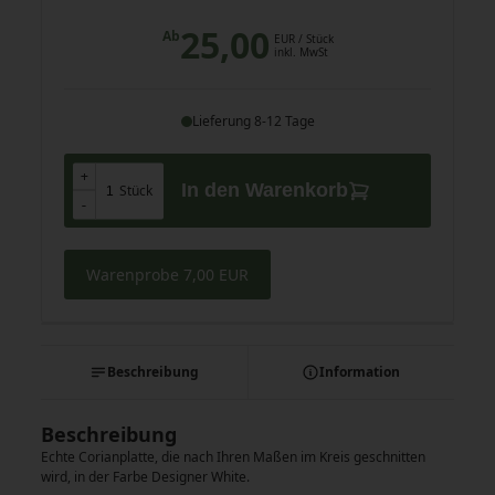
25,00
Ab
EUR
/ Stück
inkl. MwSt
Lieferung 8-12 Tage
+
+
In den Warenkorb
Stück
-
-
Warenprobe 7,00 EUR
Beschreibung
Information
Beschreibung
Echte Corianplatte, die nach Ihren Maßen im Kreis geschnitten
wird, in der Farbe Designer White.