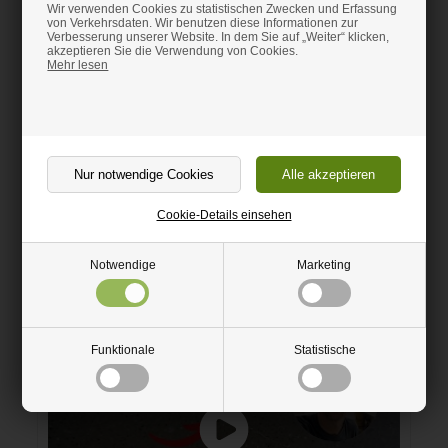
Video über das Fräsen und Kleben einer Corian-
Wir verwenden Cookies zu statistischen Zwecken und Erfassung
von Verkehrsdaten. Wir benutzen diese Informationen zur
Platte ansehen
Verbesserung unserer Website. In dem Sie auf „Weiter“ klicken,
akzeptieren Sie die Verwendung von Cookies.
Mehr lesen
Cookie-Details einsehen
Notwendige
Marketing
Video über das Schleifen und Polieren einer
Corian-Platte ansehen
Funktionale
Statistische