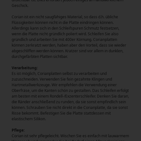
Geschick.
Corian ist ein nicht saugfähiges Material, so dass d.h. übliche
Flüssigkeiten können nicht in die Platte eindringen können.
Allerdings kann sich in den Schleifspuren Schmutz festsetzen,
wenn die Platte nicht gründlich poliert wird. Schleifen Sie also
gründlich und arbeiten Sie mit 400er Körnung. Corianplatten
können zerkratzt werden, haben aber den Vorteil, dass sie wieder
abgeschliffen werden können. Kratzer sind vor allem in dunklen,
durchgefärbten Platten sichtbar.
Verarbeitung:
Es ist möglich, Corianplatten selbst zu verarbeiten und
zuzuschneiden. Verwenden Sie fein gezahnte Klingen und
Hartmetallwerkzeuge. Wir empfehlen die Verwendung einer
Oberfräse, um die Kanten schön zu gestalten. Das Schleifen erfolgt
am besten mit einem Rondell-/Exzenterschleifer. Denken Sie daran,
die Ränder anschließend zu runden, da sie sonst empfindlich sein
können. Schrauben Sie nicht direkt in die Corianplatte, da sie sonst
Risse bekommt. Befestigen Sie die Platte stattdessen mit
elastischem Silikon.
Pflege:
Corian ist sehr pflegeleicht. Wischen Sie es einfach mit lauwarmem