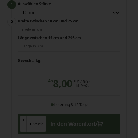
Auswählen Stärke
Breite zwischen 10 cm und 75 cm
Länge zwischen 15 cm und 295 cm
Gewicht:
kg.
8,00
Ab
EUR
/ Stück
inkl. MwSt
Lieferung 8-12 Tage
+
+
In den Warenkorb
Stück
-
-