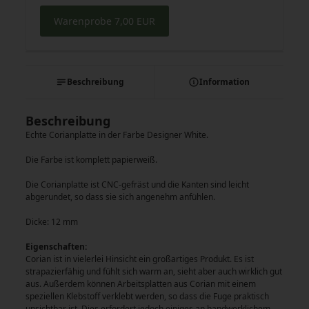
Warenprobe 7,00 EUR
Beschreibung
Information
Beschreibung
Echte Corianplatte in der Farbe Designer White.
Die Farbe ist komplett papierweiß.
Die Corianplatte ist CNC-gefräst und die Kanten sind leicht
abgerundet, so dass sie sich angenehm anfühlen.
Dicke: 12 mm
Eigenschaften:
Corian ist in vielerlei Hinsicht ein großartiges Produkt. Es ist
strapazierfähig und fühlt sich warm an, sieht aber auch wirklich gut
aus. Außerdem können Arbeitsplatten aus Corian mit einem
speziellen Klebstoff verklebt werden, so dass die Fuge praktisch
unsichtbar ist. Dies erfordert jedoch einiges an handwerklichem