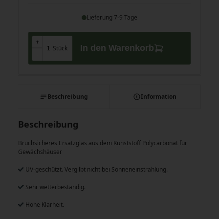
Lieferung 7-9 Tage
+
+
In den Warenkorb
Stück
-
-
Beschreibung
Information
Beschreibung
Bruchsicheres Ersatzglas aus dem Kunststoff Polycarbonat für
Gewächshäuser
UV-geschützt. Vergilbt nicht bei Sonneneinstrahlung.
Sehr wetterbeständig.
Hohe Klarheit.