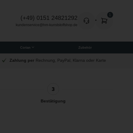
(+49) 0151 24821292
kundenservice@hm-kunststoffshop.de
Corian
Zubehör
Quadratische Corian Platten
Zahlung per
Rechnung, PayPal, Klarna oder Karte
3
Bestätigung