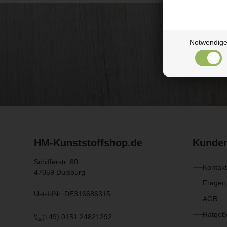
Notwendig
HM-Kunststoffshop.de
Kunden
Schifferstr. 80
Kontakt
47059 Duisburg
Fragen
Ust-IdNr. DE316686315
AGB
Ratgebe
(+49) 0151 24821292