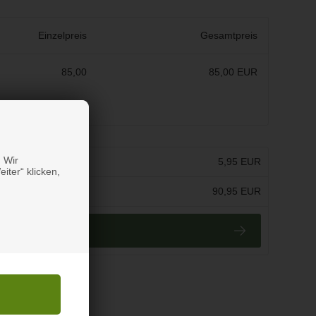
Einzelpreis
Gesamtpreis
85,00
85,00 EUR
 Wir
:
5,95 EUR
iter“ klicken,
kl. MwSt.:
90,95 EUR
r Kasse