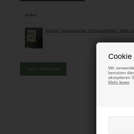
Artikel
Grüner, magnetischer Schlüsselhalter, Tafel m
Cookie 
Wir verwende
Leerer Warenkorb
benutzen dies
akzeptieren 
Mehr lesen