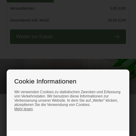
Versandkosten:
5,95 EUR
Gesamtpreis inkl. MwSt.:
28,95 EUR
Weiter zur Kasse
Rufen Sie an und lassen Sie sich beraten unter
(+49) 0151 24821292
Cookie Informationen
Wir verwenden Cookies zu statistischen Zwecken und Erfassung
von Verkehrsdaten. Wir benutzen diese Informationen zur
Verbesserung unserer Website. In dem Sie auf „Weiter“ klicken,
HM-Kunststoffshop.de
akzeptieren Sie die Verwendung von Cookies.
Mehr lesen
Schifferstr. 80
47059 Duisburg
Ust-IdNr. DE316686315