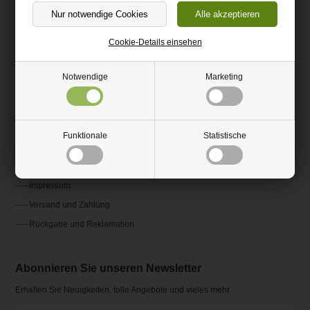
(+49) 0151 24821292
kundenservice@hm-kunststoffshop.de
Cookie-Details einsehen
Kundenservice
Notwendige
Marketing
Kontakt
Fragen und Antworten FAQ
Funktionale
Statistische
AGB
Ratgeber und Inspiration
Impressum
Versand und Zahlung
Rückgabe und Reklamation
Abonnieren Sie unseren Newsletter
Erhalten Sie Neuigkeiten, tolle Angebote und vieles mehr