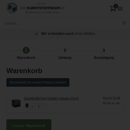
Wir schneiden nach
Ihren Maßen
1
2
3
Warenkorb
Zahlung
Bestätigung
Warenkorb
Warenkorb an einen Freund senden
Quadratischer Kasten graues Acryl
50,00 EUR
50,00 pr. stk.
1
Leerer Warenkorb