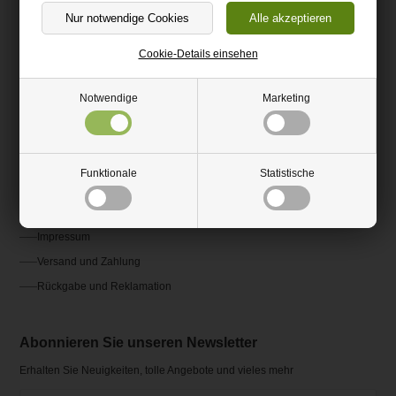
(+49) 0151 24821292
kundenservice@hm-kunststoffshop.de
Cookie-Details einsehen
Kundenservice
Notwendige
Marketing
Kontakt
Fragen und Antworten FAQ
Funktionale
Statistische
AGB
Ratgeber und Inspiration
Impressum
Versand und Zahlung
Rückgabe und Reklamation
Abonnieren Sie unseren Newsletter
Erhalten Sie Neuigkeiten, tolle Angebote und vieles mehr