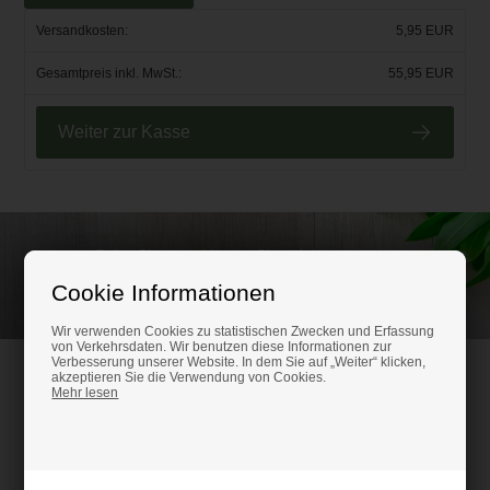
Versandkosten:
5,95 EUR
Gesamtpreis inkl. MwSt.:
55,95 EUR
Weiter zur Kasse
Rufen Sie an und lassen Sie sich beraten unter
(+49) 0151 24821292
Cookie Informationen
Wir verwenden Cookies zu statistischen Zwecken und Erfassung
von Verkehrsdaten. Wir benutzen diese Informationen zur
Verbesserung unserer Website. In dem Sie auf „Weiter“ klicken,
HM-Kunststoffshop.de
akzeptieren Sie die Verwendung von Cookies.
Mehr lesen
Schifferstr. 80
47059 Duisburg
Ust-IdNr. DE316686315