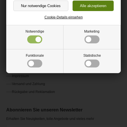
(+49) 0151 24821292
kundenservice@hm-kunststoffshop.de
Cookie-Details einsehen
Kundenservice
Notwendige
Marketing
Kontakt
Fragen und Antworten FAQ
Funktionale
Statistische
AGB
Ratgeber und Inspiration
Impressum
Versand und Zahlung
Rückgabe und Reklamation
Abonnieren Sie unseren Newsletter
Erhalten Sie Neuigkeiten, tolle Angebote und vieles mehr