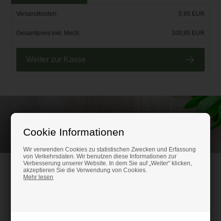
Versandkosten:
5,95 EUR
Gesamtpreis inkl. MwSt.:
100,95 EUR
Weiter zur Kasse
Rufen Sie an und lassen Sie sich beraten unter
(+49) 0151 24821292
Cookie Informationen
Wir verwenden Cookies zu statistischen Zwecken und Erfassung
von Verkehrsdaten. Wir benutzen diese Informationen zur
Verbesserung unserer Website. In dem Sie auf „Weiter“ klicken,
HM-Kunststoffshop.de
akzeptieren Sie die Verwendung von Cookies.
Mehr lesen
Schifferstr. 80
47059 Duisburg
Ust-IdNr. DE316686315