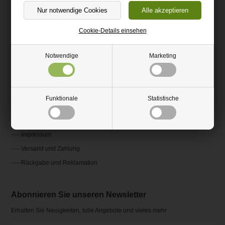
(+49) 0151 24821292
kundenservice@hm-kunststoffshop.de
Cookie-Details einsehen
Kundenservice
Notwendige
Marketing
Kontakt
Fragen und Antworten FAQ
Funktionale
Statistische
AGB
Ratgeber und Inspiration
Impressum
Versand und Zahlung
Rückgabe und Reklamation
Abonnieren Sie unseren Newsletter
Erhalten Sie Neuigkeiten, tolle Angebote und vieles mehr