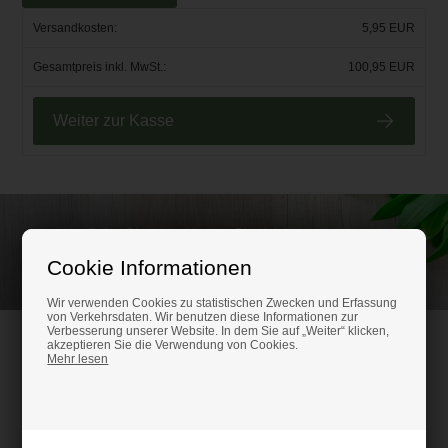
Versandkosten:
5,95 EUR
Gesamtpreis inkl. MwSt.:
100,95 EUR
Weiter zur Kasse
Rufen Sie an und lassen Sie sich beraten unter
(+49) 0151 24821292
Cookie Informationen
Wir verwenden Cookies zu statistischen Zwecken und Erfassung
von Verkehrsdaten. Wir benutzen diese Informationen zur
Verbesserung unserer Website. In dem Sie auf „Weiter“ klicken,
HM-Kunststoffshop.de
akzeptieren Sie die Verwendung von Cookies.
Mehr lesen
Schifferstr. 80
47059 Duisburg
Ust-IdNr. DE316686315