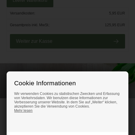
Leerer Warenkorb
Versandkosten:
5,95 EUR
Gesamtpreis inkl. MwSt.:
125,95 EUR
Weiter zur Kasse
Rufen Sie an und lassen Sie sich beraten unter
Cookie Informationen
(+49) 0151 24821292
Wir verwenden Cookies zu statistischen Zwecken und Erfassung
von Verkehrsdaten. Wir benutzen diese Informationen zur
Verbesserung unserer Website. In dem Sie auf „Weiter“ klicken,
akzeptieren Sie die Verwendung von Cookies.
HM-Kunststoffshop.de
Mehr lesen
Schifferstr. 80
47059 Duisburg
Ust-IdNr. DE316686315