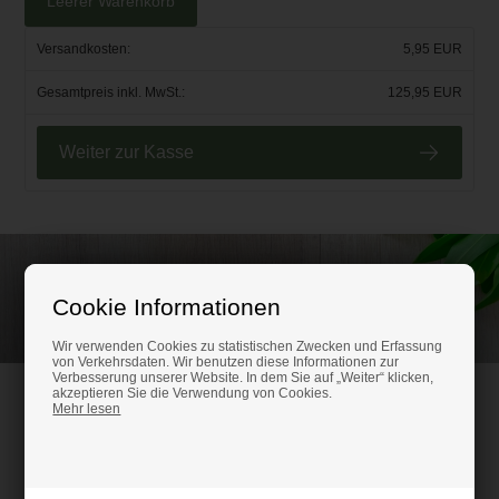
Leerer Warenkorb
Versandkosten:
5,95 EUR
Gesamtpreis inkl. MwSt.:
125,95 EUR
Weiter zur Kasse
Rufen Sie an und lassen Sie sich beraten unter
Cookie Informationen
(+49) 0151 24821292
Wir verwenden Cookies zu statistischen Zwecken und Erfassung
von Verkehrsdaten. Wir benutzen diese Informationen zur
Verbesserung unserer Website. In dem Sie auf „Weiter“ klicken,
akzeptieren Sie die Verwendung von Cookies.
HM-Kunststoffshop.de
Mehr lesen
Schifferstr. 80
47059 Duisburg
Ust-IdNr. DE316686315