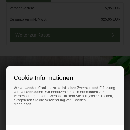
Versandkosten:
5,95 EUR
Gesamtpreis inkl. MwSt.:
325,95 EUR
Weiter zur Kasse
Rufen Sie an und lassen Sie sich beraten unter
(+49) 0151 24821292
Cookie Informationen
Wir verwenden Cookies zu statistischen Zwecken und Erfassung
von Verkehrsdaten. Wir benutzen diese Informationen zur
Verbesserung unserer Website. In dem Sie auf „Weiter“ klicken,
HM-Kunststoffshop.de
akzeptieren Sie die Verwendung von Cookies.
Mehr lesen
Schifferstr. 80
47059 Duisburg
Ust-IdNr. DE316686315