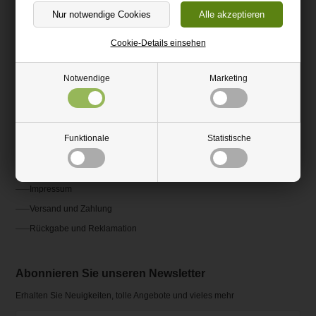
(+49) 0151 24821292
kundenservice@hm-kunststoffshop.de
Cookie-Details einsehen
Kundenservice
Notwendige
Marketing
Kontakt
Fragen und Antworten FAQ
Funktionale
Statistische
AGB
Ratgeber und Inspiration
Impressum
Versand und Zahlung
Rückgabe und Reklamation
Abonnieren Sie unseren Newsletter
Erhalten Sie Neuigkeiten, tolle Angebote und vieles mehr