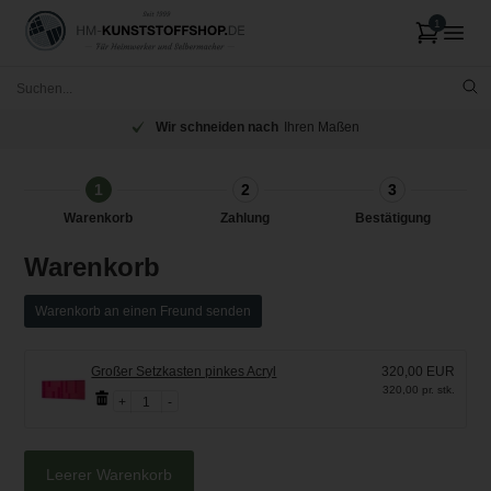
Wir schneiden nach
Ihren Maßen
1
2
3
Warenkorb
Zahlung
Bestätigung
Warenkorb
Warenkorb an einen Freund senden
Großer Setzkasten pinkes Acryl
320,00 EUR
320,00 pr. stk.
1
Leerer Warenkorb