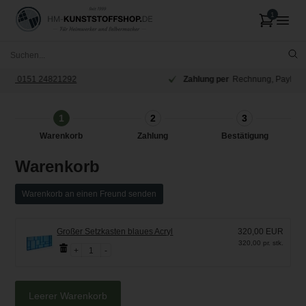
Zahlung per
Rechnung, PayPal, Klarna oder Karte
1
2
3
Warenkorb
Zahlung
Bestätigung
Warenkorb
Warenkorb an einen Freund senden
Großer Setzkasten blaues Acryl
320,00 EUR
320,00 pr. stk.
1
Leerer Warenkorb