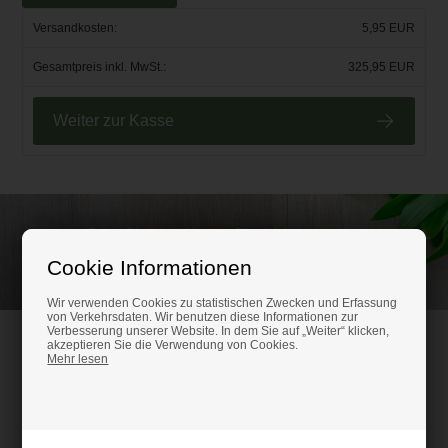
Versandkosten:
5,95 EUR
Gesamtpreis inkl. MwSt.:
325,95 EUR
Weiter zur Kasse
Rufen Sie an und lassen Sie sich beraten unter
(+49) 0151 24821292
Cookie Informationen
Wir verwenden Cookies zu statistischen Zwecken und Erfassung
von Verkehrsdaten. Wir benutzen diese Informationen zur
Verbesserung unserer Website. In dem Sie auf „Weiter“ klicken,
HM-Kunststoffshop.de
akzeptieren Sie die Verwendung von Cookies.
Mehr lesen
Schifferstr. 80
47059 Duisburg
Ust-IdNr. DE316686315