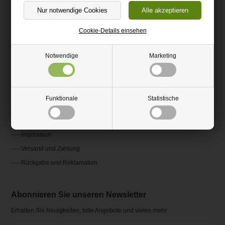
(+49) 0151 24821292
kundenservice@hm-kunststoffshop.de
Cookie-Details einsehen
Kundenservice
Notwendige
Marketing
Kontakt
Fragen und Antworten FAQ
Funktionale
Statistische
AGB
Ratgeber und Inspiration
Impressum
Versand und Zahlung
Rückgabe und Reklamation
Abonnieren Sie unseren Newsletter
Erhalten Sie Neuigkeiten, tolle Angebote und vieles mehr