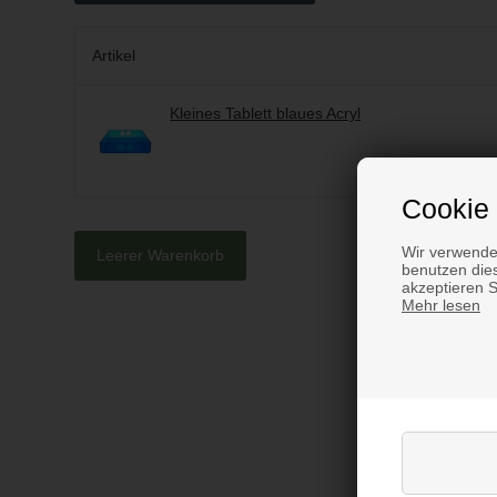
Artikel
Kleines Tablett blaues Acryl
Cookie 
Wir verwende
Leerer Warenkorb
benutzen dies
akzeptieren 
Mehr lesen