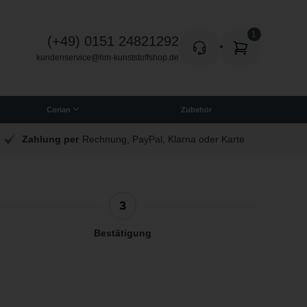
(+49) 0151 24821292
kundenservice@hm-kunststoffshop.de
Corian
Zubehör
Quadratische Corian Platten
Zahlung per
Rechnung, PayPal, Klarna oder Karte
3
Bestätigung