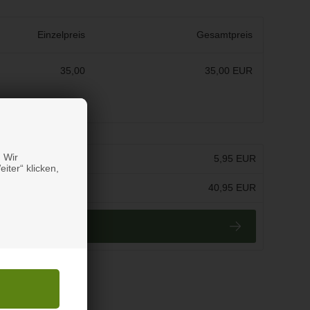
Einzelpreis
Gesamtpreis
35,00
35,00 EUR
 Wir
:
5,95 EUR
iter“ klicken,
kl. MwSt.:
40,95 EUR
r Kasse