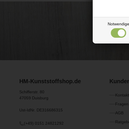
Notwendig
HM-Kunststoffshop.de
Kunden
Schifferstr. 80
Kontakt
47059 Duisburg
Fragen
Ust-IdNr. DE316686315
AGB
Ratgebe
(+49) 0151 24821292