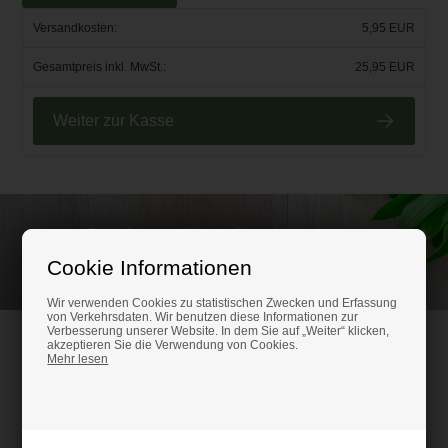
Versandkosten:
5,95 EUR
Gesamtpreis inkl. MwSt.:
25,95 EUR
Weiter zur Kasse
Rufen Sie an und lassen Sie sich beraten unter
(+49) 0151 24821292
Cookie Informationen
Wir verwenden Cookies zu statistischen Zwecken und Erfassung
von Verkehrsdaten. Wir benutzen diese Informationen zur
Verbesserung unserer Website. In dem Sie auf „Weiter“ klicken,
HM-Kunststoffshop.de
akzeptieren Sie die Verwendung von Cookies.
Mehr lesen
Schifferstr. 80
47059 Duisburg
Ust-IdNr. DE316686315