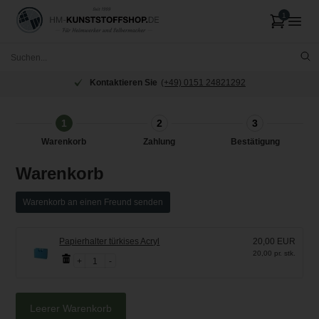
Kontaktieren Sie
(+49) 0151 24821292
1
2
3
Warenkorb
Zahlung
Bestätigung
Warenkorb
Warenkorb an einen Freund senden
Papierhalter türkises Acryl
20,00 EUR
20,00 pr. stk.
1
Leerer Warenkorb