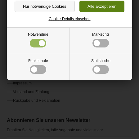
(+49) 0151 24821292
kundenservice@hm-kunststoffshop.de
Cookie-Details einsehen
Kundenservice
Notwendige
Marketing
Kontakt
Fragen und Antworten FAQ
Funktionale
Statistische
AGB
Ratgeber und Inspiration
Impressum
Versand und Zahlung
Rückgabe und Reklamation
Abonnieren Sie unseren Newsletter
Erhalten Sie Neuigkeiten, tolle Angebote und vieles mehr