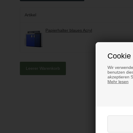
Artikel
Papierhalter blaues Acryl
Cookie 
Wir verwende
Leerer Warenkorb
benutzen dies
akzeptieren 
Mehr lesen