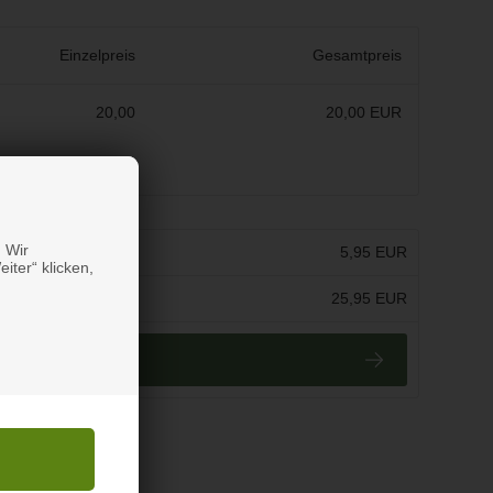
Einzelpreis
Gesamtpreis
20,00
20,00 EUR
 Wir
:
5,95 EUR
iter“ klicken,
kl. MwSt.:
25,95 EUR
r Kasse