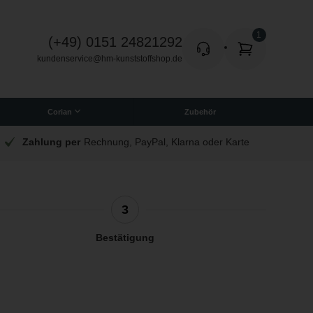
(+49) 0151 24821292
kundenservice@hm-kunststoffshop.de
Corian
Zubehör
Quadratische Corian Platten
a oder Karte
Schnelle Lieferung
Wir versenden tägli
3
Bestätigung