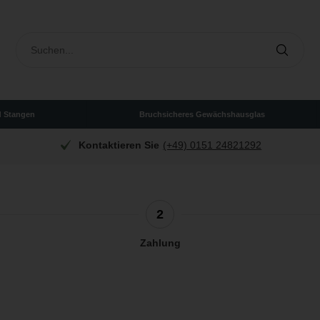
d Stangen
Bruchsicheres Gewächshausglas
0151 24821292
Zahlung per
Rechnung, PayPal, Klarn
2
Zahlung