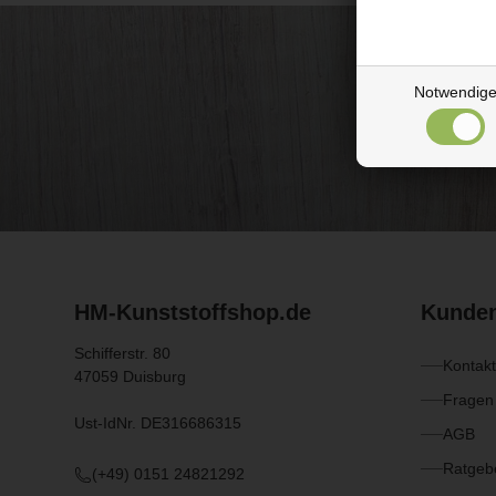
Notwendig
HM-Kunststoffshop.de
Kunden
Schifferstr. 80
Kontakt
47059 Duisburg
Fragen
Ust-IdNr. DE316686315
AGB
Ratgebe
(+49) 0151 24821292