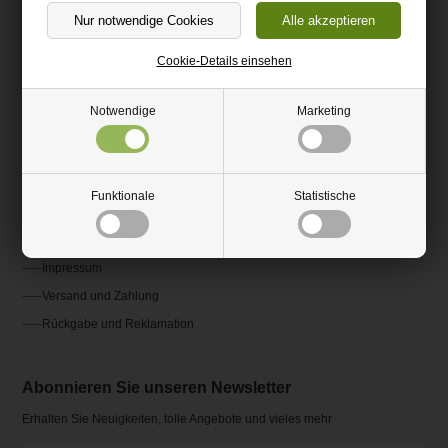
(+49) 0151 24821292
kundenservice@hm-kunststoffshop.de
Cookie-Details einsehen
Kundenservice
Notwendige
Marketing
Kontakt
Fragen und Antworten FAQ
Funktionale
Statistische
AGB
Ratgeber und Inspiration
Impressum
Versand und Zahlung
Rückgabe und Reklamation
Abonnieren Sie unseren Newsletter
Erhalten Sie Neuigkeiten, tolle Angebote und vieles mehr