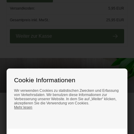
Versandkosten:
5,95 EUR
Gesamtpreis inkl. MwSt.:
25,95 EUR
Weiter zur Kasse
Rufen Sie an und lassen Sie sich beraten unter
(+49) 0151 24821292
Cookie Informationen
Wir verwenden Cookies zu statistischen Zwecken und Erfassung
von Verkehrsdaten. Wir benutzen diese Informationen zur
Verbesserung unserer Website. In dem Sie auf „Weiter“ klicken,
HM-Kunststoffshop.de
akzeptieren Sie die Verwendung von Cookies.
Mehr lesen
Schifferstr. 80
47059 Duisburg
Ust-IdNr. DE316686315